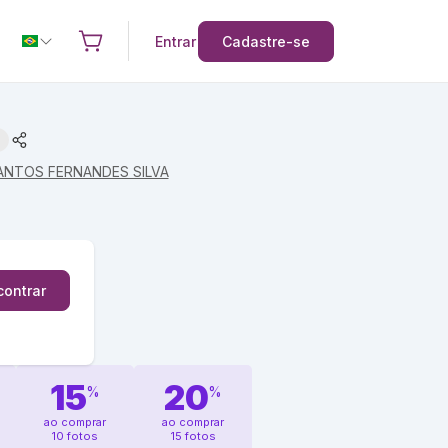
Entrar
Cadastre-se
ANTOS FERNANDES SILVA
contrar
15
20
%
%
ao comprar
ao comprar
10 fotos
15 fotos