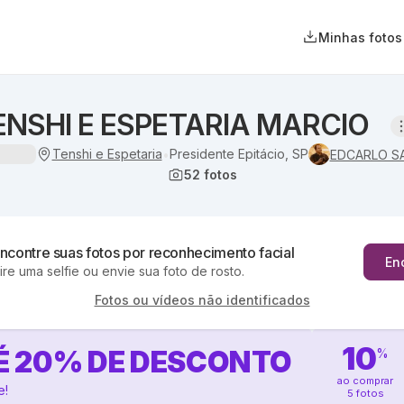
Minhas fotos
ENSHI E ESPETARIA MARCIO
Tenshi e Espetaria
Presidente Epitácio, SP
•
EDCARLO S
52
fotos
ncontre suas fotos por reconhecimento facial
En
ire uma selfie ou envie sua foto de rosto.
Fotos ou vídeos não identificados
10
É
20
%
DE DESCONTO
%
ao comprar
e!
5 fotos