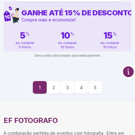
GANHE ATÉ
15
%
DE DESCONTO
Compre mais e economize!
5
10
15
%
%
%
ao comprar
ao comprar
ao comprar
5 fotos
10 fotos
15 fotos
Desconto adicionado automaticamente
1
2
3
4
5
EF FOTOGRAFO
A combinação perfeita de eventos com fotografia . Entre em