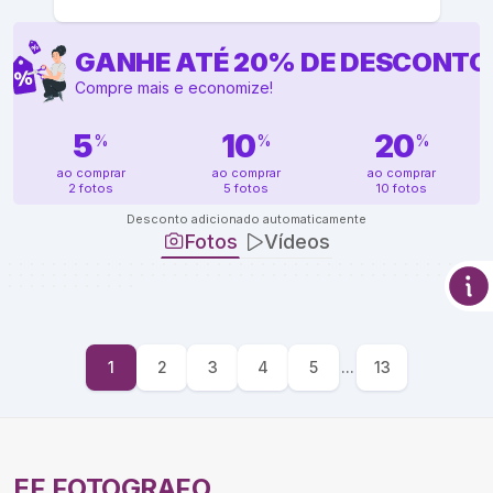
GANHE ATÉ
20
%
DE DESCONTO
Compre mais e economize!
5
10
20
%
%
%
ao comprar
ao comprar
ao comprar
2 fotos
5 fotos
10 fotos
Desconto adicionado automaticamente
Fotos
Vídeos
1
2
3
4
5
...
13
EF FOTOGRAFO